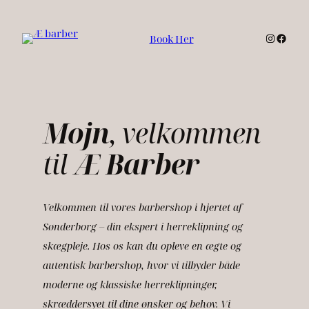
Spring
til
Instagr
Faceb
Book Her
indhold
Mojn
, velkommen
til
Æ Barber
Velkommen til vores barbershop i hjertet af
Sønderborg – din ekspert i herreklipning og
skægpleje. Hos os kan du opleve en ægte og
autentisk barbershop, hvor vi tilbyder både
moderne og klassiske herreklipninger,
skræddersyet til dine ønsker og behov. Vi