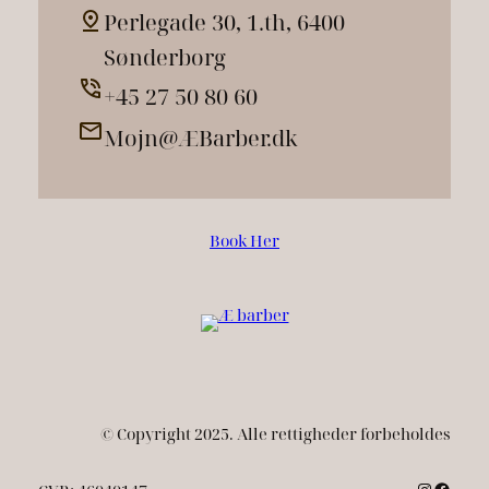
Perlegade 30, 1.th, 6400
Sønderborg
+45 27 50 80 60
Mojn@ÆBarber.dk
Book Her
© Copyright 2025. Alle rettigheder forbeholdes
Instagr
Faceb